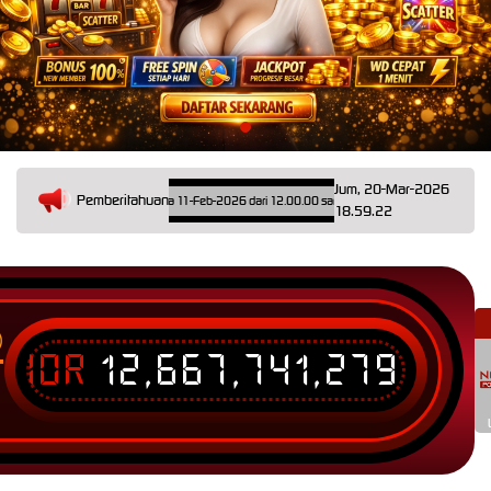
Jum, 20-Mar-2026
Pemberitahuan
iharaan Terjadwal: Opus pada 11-Feb-2026 dari 12.00.00 sampai 12-Feb-2026 11.59.59. Selama
18.59.22
IDR
12,667,741,279
T