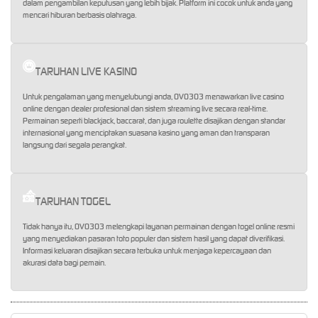
dalam pengambilan keputusan yang lebih bijak. Platform ini cocok untuk anda yang
mencari hiburan berbasis olahraga.
TARUHAN LIVE KASINO
Untuk pengalaman yang menyelubungi anda, OVO303 menawarkan live casino
online dengan dealer profesional dan sistem streaming live secara real-time.
Permainan seperti blackjack, baccarat, dan juga roulette disajikan dengan standar
internasional yang menciptakan suasana kasino yang aman dan transparan
langsung dari segala perangkat.
TARUHAN TOGEL
Tidak hanya itu, OVO303 melengkapi layanan permainan dengan togel online resmi
yang menyediakan pasaran toto populer dan sistem hasil yang dapat diverifikasi.
Informasi keluaran disajikan secara terbuka untuk menjaga kepercayaan dan
akurasi data bagi pemain.