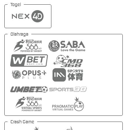
Togel
Olahraga
Crash Game