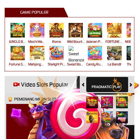
GAME POPULER
JUNGLE BANG BANG
Mochi Mania 1000
Roma
Wild Bounty Showdown
JaJanan Pasar
FORTUNE GARUDA 500
N
Fortune Gems 500
Mahjong Ways
Starlight Princess Super Scatter
Sweet Bonanza
Candy Rush Wilds
Le Bandit
The Cryp
Video Slots Popular
PEMENANG MESIN SLOT