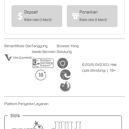
Deposit
Penarikan
Rata-rata 0 Menit
Rata-rata 0 Menit
Bersertifikasi Dari
Tanggung
Browser Yang
Jawab Bermain
Didukung
©2026 OVO303. Hak
cipta dilindungi | 18+
Platform Penyedia Layanan
Slots