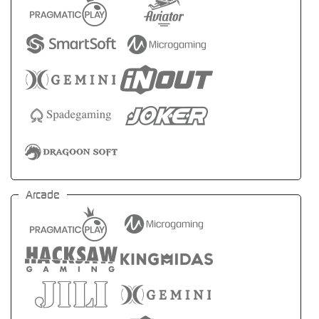
Arcade